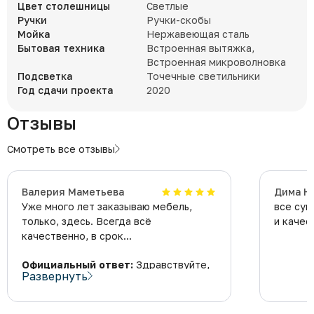
Цвет столешницы
Светлые
Ручки
Ручки-скобы
Мойка
Нержавеющая сталь
Бытовая техника
Встроенная вытяжка,
Встроенная микроволновка
Подсветка
Точечные светильники
Год сдачи проекта
2020
Отзывы
Смотреть все отзывы
Валерия Маметьева
Дима Н
Уже много лет заказываю мебель,
все суп
только, здесь. Всегда всё
и качес
качественно, в срок...
Официальный ответ:
Здравствуйте,
Развернуть
Валерия! Благодарим за высокую
оценку. Мы счастливы радовать вас
качественной мебелью не первый год.