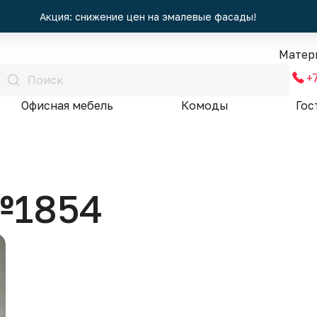
Акция: снижение цен на эмалевые фасады!
Матер
+
Офисная мебель
Комоды
Гос
№1854