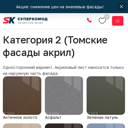
Акция: снижение цен на эмалевые фасады!
0
МЕБЕЛЬ НА ЗАКАЗ
Томские фасады акрил
Категория 2 (Томские
фасады акрил)
Односторонний вариант. Акриловый лист наносится только
на наружную часть фасада.
Античное золото
Асфальт
Зеленая латунь