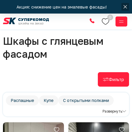
Акция: снижение цен на эмалевые фасады!
0
ШКАФЫ НА ЗАКАЗ
Шкафы
Шкафы с глянцевым
фасадом
Фильтр
Распашные
Купе
С открытыми полками
Прямые шкафы
Радиусные шкафы
Развернуть
Угловые шкафы
Современный стиль
Классический стиль