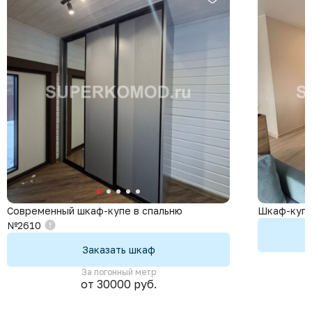
Современный шкаф-купе в спальню
Шкаф-купе
№2610
Заказать шкаф
За погонный метр
от 30000 руб.