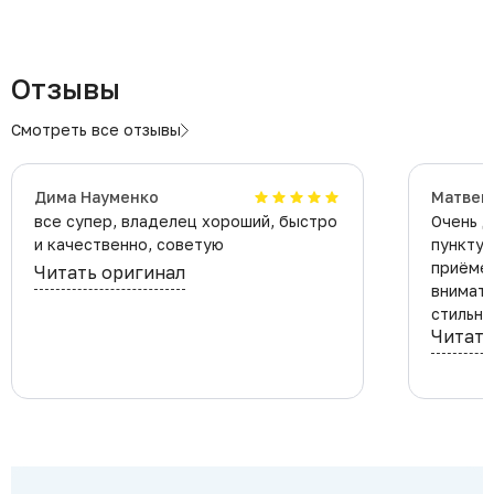
Отзывы
Смотреть все отзывы
Дима Науменко
Матвей
все супер, владелец хороший, быстро
Очень д
и качественно, советую
пунктуа
приёме 
Читать оригинал
внимат
стильна
Читать
лишних 