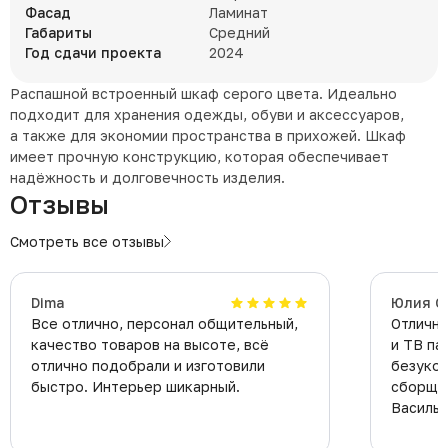
Фасад
Ламинат
Габариты
Средний
Год сдачи проекта
2024
Распашной встроенный шкаф серого цвета. Идеально
подходит для хранения одежды, обуви и аксессуаров,
а также для экономии пространства в прихожей. Шкаф
имеет прочную конструкцию, которая обеспечивает
надёжность и долговечность изделия.
Отзывы
Смотреть все отзывы
Dima
Юлия С
Все отлично, персонал общительный,
Отлична
качество товаров на высоте, всё
и ТВ па
отлично подобрали и изготовили
безукор
быстро. Интерьер шикарный.
сборщик
Василье
из офис