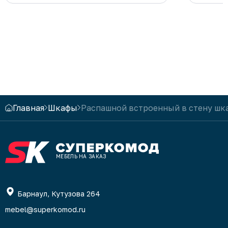
такие к
Главная
Шкафы
Распашной встроенный в стену шк
МЕБЕЛЬ НА ЗАКАЗ
Барнаул, Кутузова 264
mebel@superkomod.ru