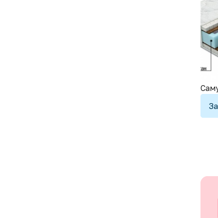
Сам
За