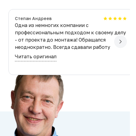
Степан Андреев
Одна из немногих компании с
профессиональным подходом к своему делу
- от проекта до монтажа! Обращался
неоднократно. Всегда сдавали работу
раньше назначенного срока. Качество
Читать оригинал
достойное! Рекомендую!