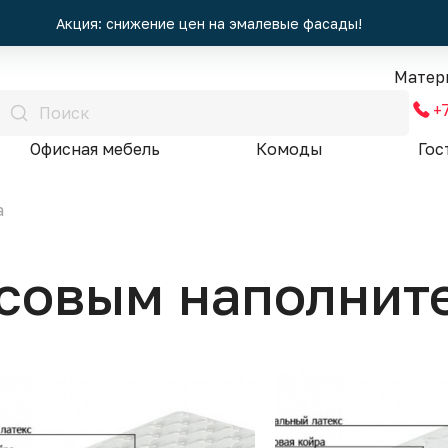
Акция: снижение цен на эмалевые фасады!
Матер
+
Офисная мебель
Комоды
Гос
а
осовым наполнит