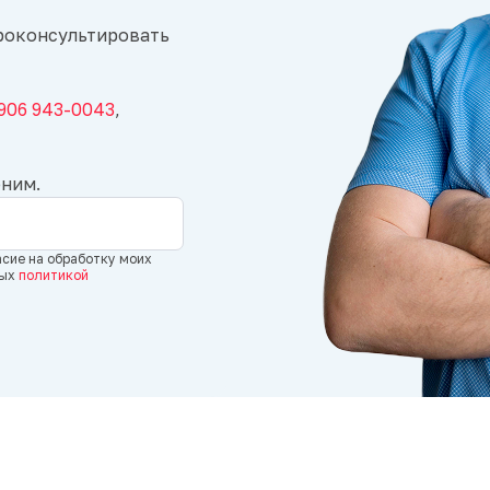
роконсультировать
 906 943-0043
,
оним.
асие на обработку моих
ных
политикой