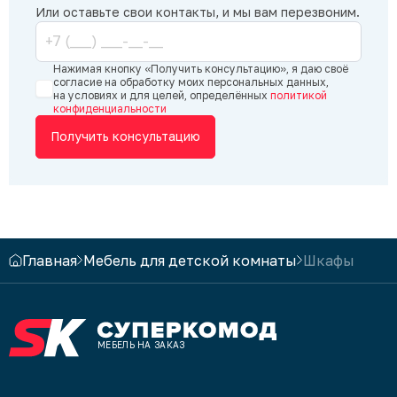
тысяч на 5-на эту сумму нас еше
Или оставьте свои контакты, и мы вам перезвоним.
и стол обеденный сделали.Кухню
изготовили на неделю раньше срока-
ребята привезли,собрали,все четко
Нажимая кнопку «Получить консультацию», я даю своё
и грамотно!Позднее заказали у них
согласие на обработку моих персональных данных,
на условиях и для целей, определённых
политикой
кровать,два стола и прихожку-
конфиденциальности
остались очень довольны!Один
Получить консультацию
огромный минус на мой взгляд-
работают только в буднии дни
и то до 6ти-тяжело выкроить время
на работе только чтобы мебель
заказать!А в целом-рекомендую!
Главная
Мебель для детской комнаты
Шкафы
МЕБЕЛЬ НА ЗАКАЗ