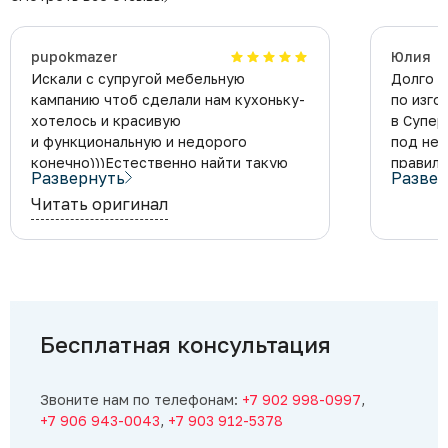
pupokmazer
Юлия
Искали с супругой мебельную
Долго 
кампанию чтоб сделали нам кухоньку-
по изго
хотелось и красивую
в Супер
и функциональную и недорого
под нее
конечно)))Естественно найти такую
правиль
Развернуть
Развер
контору очень тяжело,но вот
и новый
Читать оригинал
знакомый на работе заказал кухню
больше
в суперкомоде-остался доволен как
не стои
слон-посоветовал мне.Ну
что,позвонили,приехал
замерщик,приятный парень
Андрей,все грамотно
нарисовал,описал,отсоветовал
Бесплатная консультация
от глупых выщей которые
мы нафантазировали-за что спасибо
ему!Через день прислал чертеж
Звоните нам по телефонам:
+7 902 998-0997
,
на почту и сумму-в итоге вышло
+7 906 943-0043
,
+7 903 912-5378
дешевле чем в остальных конторах