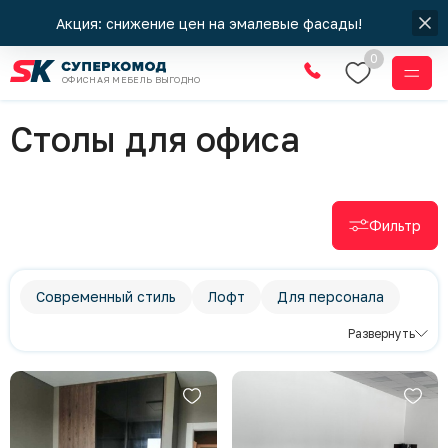
Акция: снижение цен на эмалевые фасады!
0
ОФИСНАЯ МЕБЕЛЬ ВЫГОДНО
Офисная мебель
Столы для офиса
Фильтр
Современный стиль
Лофт
Для персонала
Для руководителя
Столы для офиса
Развернуть
Шкафы для офиса