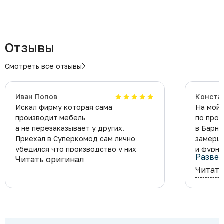
Отзывы
Смотреть все отзывы
​Иван Попов
Конста
Искал фирму которая сама
На мой 
производит мебель
по прои
а не перезаказывает у других.
в Барна
Приехал в Суперкомод сам лично
замерщи
убедился что производство у них
и фурни
Развер
Читать оригинал
своё, показали мне цех, просчитали
Читать
Официа
проект кухни.
Констан
Очень р
Будем р
и дальш
компан