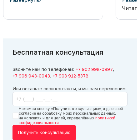
ТЕРПЕНИЕ!
Замерщику Сергею, все
обращаю
Читать
быстро четко и по делу.
Сборщикам
професс
(имена не знаю к сожалению) –
Рекоме
пунктуальны, все очень быстро и
родстве
качественно!
на отли
по уста
дело, э
и долго
Бесплатная консультация
менедж
по заме
по любо
Звоните нам по телефонам:
+7 902 998-0997
,
Очень д
+7 906 943-0043
,
+7 903 912-5378
обраща
Или оставьте свои контакты, и мы вам перезвоним.
Нажимая кнопку «Получить консультацию», я даю своё
согласие на обработку моих персональных данных,
на условиях и для целей, определённых
политикой
конфиденциальности
Получить консультацию