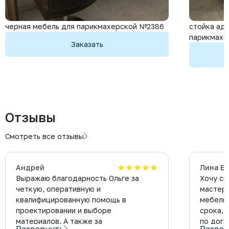
черная мебель для парикмахерской №2386
стойка ад
парикмахе
Заказать
Отзывы
Смотреть все отзывы
Андрей
Лина Б
Выражаю благодарность Ольге за
Хочу ск
четкую, оперативную и
мастера
квалифицированную помощь в
мебель 
проектировании и выборе
срока, 
материалов.
А также за
по дого
Развернуть
Развер