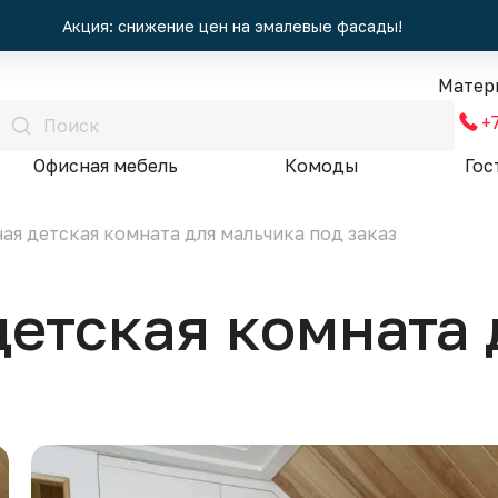
Акция: снижение цен на эмалевые фасады!
Матер
+
Офисная мебель
Комоды
Гос
ая детская комната для мальчика под заказ
етская комната 