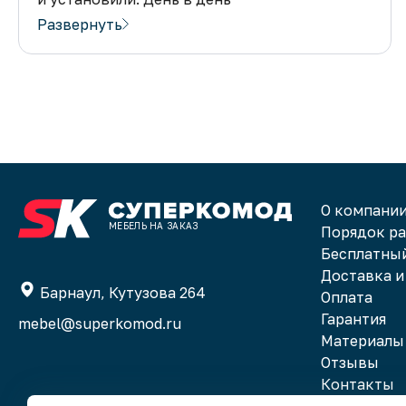
как и договаривались. Качество мебели
Развернуть
отличное, не то что ширпотребные офисные
столы. В общем я доволен и готов
порекомендовать всем!
О компани
МЕБЕЛЬ НА ЗАКАЗ
Порядок р
Бесплатный
Доставка и
Барнаул, Кутузова 264
Оплата
Гарантия
mebel@superkomod.ru
Материалы
Отзывы
Контакты