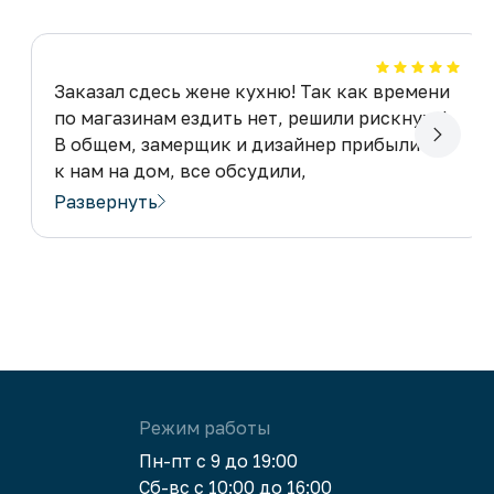
Заказал сдесь жене кухню! Так как времени
по магазинам ездить нет, решили рискнуть!
В общем, замерщик и дизайнер прибыли
к нам на дом, все обсудили,
все понравилось! Изготовили все так,
Развернуть
как хотелось! Без дополнительных хлопот
и проблем! Планируем обустроить спальню!
И конечно же, мебель заказывать будем
только в Суперкомоде!
Режим работы
Пн-пт с 9 до 19:00
Сб-вс с 10:00 до 16:00