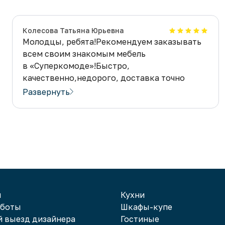
Колесова Татьяна Юрьевна
Молодцы, ребята!Рекомендуем заказывать
всем своим знакомым мебель
в «Суперкомоде»!Быстро,
качественно,недорого, доставка точно
по времени!Очень нравилась гостинная
Развернуть
в одном магазине,но цена 100 тыс. очень
смущала! Показали мебель которая
нам нравилась на картинке-сделали ребята
ещё лучше,а цена уж как порадовала!
Спасибо! Приезжайте-сфотографируйте нашу
гостинную, думаю, клиентов добавится!
и
Кухни
аботы
Шкафы-купе
 выезд дизайнера
Гостиные