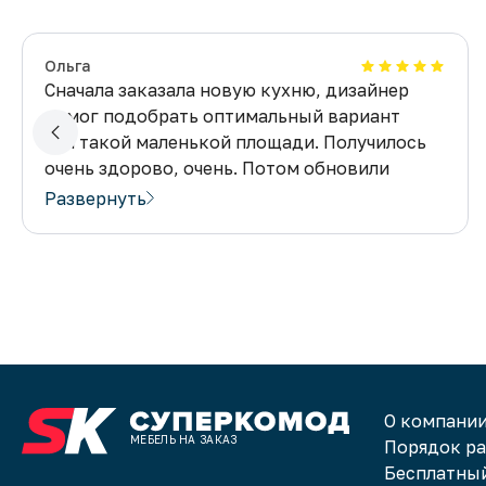
Ольга
Сначала заказала новую кухню, дизайнер
помог подобрать оптимальный вариант
для такой маленькой площади. Получилось
очень здорово, очень. Потом обновили
и спальню. А теперь ждем ребенка
Развернуть
и заказали необычную детскую. Спасибо
за отличное качество и доступные цены!
О компани
МЕБЕЛЬ НА ЗАКАЗ
Порядок р
Бесплатный