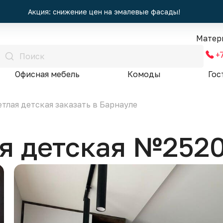
Акция: снижение цен на эмалевые фасады!
Матер
+
Офисная мебель
Комоды
Гос
тлая детская заказать в Барнауле
я детская №252