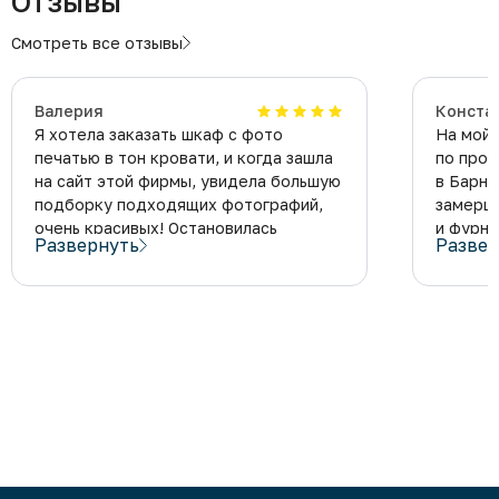
Отзывы
Смотреть все отзывы
Валерия
Конста
Я хотела заказать шкаф с фото
На мой 
печатью в тон кровати, и когда зашла
по прои
на сайт этой фирмы, увидела большую
в Барна
подборку подходящих фотографий,
замерщи
очень красивых! Остановилась
и фурни
Развернуть
Развер
на фотографии цветов. Дизайнер
Официа
помог выбрать оттенок МДФ, который
Констан
подошел к фотографии и моей
Очень р
мебели. Когда привезли этот шкаф,
Будем р
комната просто преобразилась, стала
и дальш
модной и современной! Очень
компан
советую заказать мебель с фото
печатью в фирме Суперкомод.