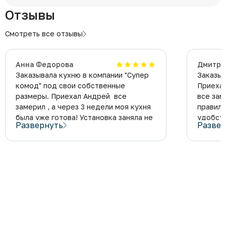
Отзывы
Смотреть все отзывы
Анна Федорова
Дмитри
Заказывала кухню в компании "Супер
Заказыв
комод" под свои собственные
Приехал
размеры. Приехал
Андрей все
все зам
замерил , а через 3 недели моя кухня
правиль
была уже готова! Установка заняла не
удобств
Развернуть
Развер
много времени, мебель качественная,
столешн
весь мусор работники убрали за
Позже н
собой сами. Результатом осталась
договор
довольна, придраться не к чему!
(без вс
Монтаж
кухню а
придрат
год и вс
Официа