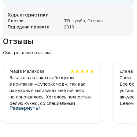
Характеристики
Состав
ТВ-тумба, Стенка
Год сдачи проекта
2013
Отзывы
Смотреть все отзывы
​Маша Малахова
Елена 
Заказала на заказ себе кухню
Очень д
в компании «Суперкомод», так как
Все бо
из кухонь в магазинах мне ниччего
установ
не понравилось. Хотелось полностью
аккурат
белую кухню, со специальным
Девочк
Развернуть
расположением ящиков, которое
с юморо
я взяла из интернета. Пообщалась
Спасибо
с менеджером Константином,
и объяснила, что же именно мне
нужно, показала видео из интернета.