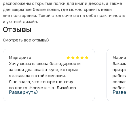
расположены открытые полки для книг и декора, а также
две закрытые белые полки, где можно хранить вещи
вне поля зрения. Такой стол сочетает в себе практичность
и уютный дизайн.
Отзывы
Смотреть все отзывы
Маргарита
Мария 
Хочу сказать слова благодарности
Заказыв
за свои два шкафа-купе, которые
прикров
я заказала в этой компании.
работае
Я не знала, что конкретно хочу
сославш
по цвету, форме и т.д. Дизайнер
работ. 
Развернуть
Развер
приехал всё измерил, посоветовал.
спальню
Теперь мои шкафы-купе
купе, и
с бамбуковыми вставками настоящее
пожалел
украшение моей квартиры! Не говоря
получил
уже об их вместительности. Кажется,
Особенн
что занимает места совсем немного,
правиль