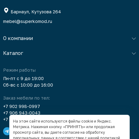
Обязательно передадим Андрею ваши
теплые слова о его работе. Рады, что
Барнаул, Кутузова 264
смогли осуществить вашу мечту
mebel@superkomod.ru
и сделать небольшую красивую кухню.
Будем рады поработать с вами снова.
С уважением, мебельная компания
О компании
«Суперкомод».
Каталог
Режим работы
Пн-пт с 9 до 19:00
Сб-вс с 10:00 до 16:00
Заказ мебели по тел:
+7 902 998-0997
+7 906 943-0043
+7 903 912-5378
На этом сайте используются файлы cookie и Яндекс.
Метрика. Нажимая кнопку «ПРИНЯТЬ» или продолжая
просмотр сайта, вы даете согласие на обработку
персональных данных в соответствии с нашей
политикой