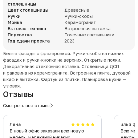
столешницы
Цвет столешницы
Древесные
Ручки
Ручки-скобы
Мойка
Керамогранит
Бытовая техника
Встроенная вытяжка
Подсветка
Точечные светильники
Год сдачи проекта
2023
Белые фасады с фрезеровкой. Ручки-скобы на нижних
фасадах и ручки-кнопки на верхних. Открытые полки.
Декоративная стеклянная вставка. Столешница ДСП
и раковина из керамогранита. Встроенная плита, духовой
шкаф и вытяжка. Фартук из плитки. Планировка кухни —
угловая.
Отзывы
Смотреть все отзывы
Лена
илья ф
В новый офис заказали всю новую
Всю меб
мебель. Нареканий никаких,
Рекомен