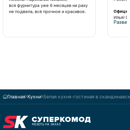
вся фурнитура уже 6 месяцев ни разу
Официа
не подвела, всё прочное и красивое.
Илья! С
Развер
выбирае
дальней
уважени
«Супер
Главная
Кухни
Белая кухня-гостиная в скандинавс
МЕБЕЛЬ НА ЗАКАЗ