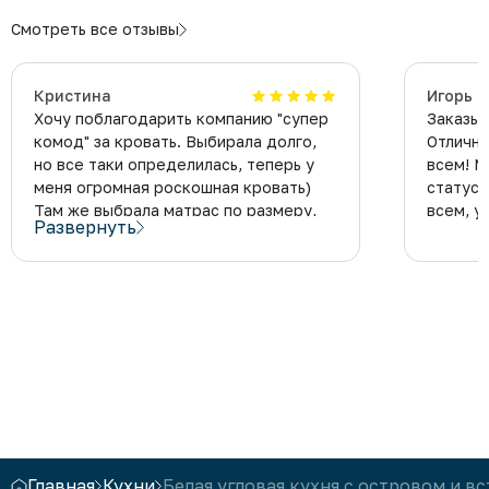
Смотреть все отзывы
Кристина
Игорь 
Хочу поблагодарить компанию "супер
Заказыв
комод" за кровать. Выбирала долго,
Отличн
но все таки определилась, теперь у
всем! М
меня огромная роскошная кровать)
статус 
Там же выбрала матрас по размеру,
всем, у
Развернуть
очень удобный. Теперь еще сильнее
не хочу вставать с постели. Советую
всем эту компанию!
Главная
Кухни
Белая угловая кухня с островом и 