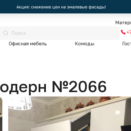
Акция: снижение цен на эмалевые фасады!
Матер
+
Офисная мебель
Комоды
Гос
модерн №2066