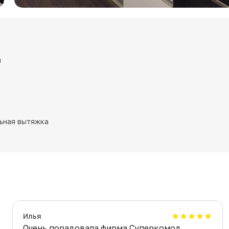
и
ьная вытяжка
Илья
Очень порадовала фирма Суперкомод,