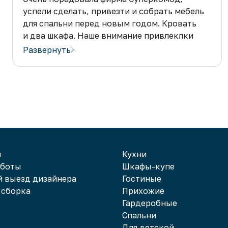
успели сделать, привезти и собрать мебель
для спальни перед новым годом. Кровать
и два шкафа. Наше внимание привлеклки
матрасы собственного производства,
Развернуть
менеджеры фирмы Суперкомод подсказали,
как правильно выбрать матрас нужной
жесткости. В больших магазинах найти
готовую кровать с хорошим матрасом, это
проблема. А здесь изготовили на заказ, еще
и большой срок гарантии. Спасибо!
и
Кухни
аботы
Шкафы-купе
 выезд дизайнера
Гостиные
 сборка
Прихожие
Гардеробные
Спальни
Для детской