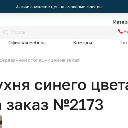
Акция: снижение цен на эмалевые фасады!
Матер
+
Офисная мебель
Комоды
Гос
 деревянной столешницей на заказ
хня синего цвет
 заказ №2173