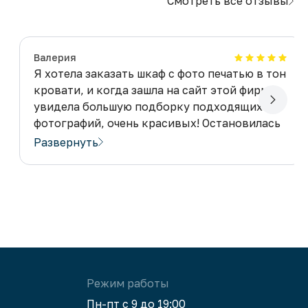
Смотреть все отзывы
Валерия
Я хотела заказать шкаф с фото печатью в тон
кровати, и когда зашла на сайт этой фирмы,
увидела большую подборку подходящих
фотографий, очень красивых! Остановилась
на фотографии цветов. Дизайнер помог
Развернуть
выбрать оттенок МДФ, который подошел
к фотографии и моей мебели. Когда привезли
этот шкаф, комната просто преобразилась,
стала модной и современной! Очень советую
заказать мебель с фото печатью в фирме
Суперкомод.
Режим работы
Пн-пт с 9 до 19:00