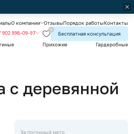
иалы
О компании
Отзывы
Порядок работы
Контакты
0
7 902 998-09-97
Бесплатная консультация
тиные
Прихожие
Гардеробные
а с деревянной
За погонный метр