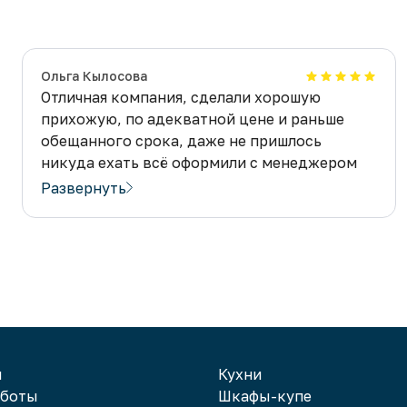
Ольга Кылосова
Отличная компания, сделали хорошую
прихожую, по адекватной цене и раньше
обещанного срока, даже не пришлось
никуда ехать всё оформили с менеджером
дистанционно, считаю это супер удобно!
Развернуть
Прихожая очень понравилась, пользуемся с
удовольствием! Будем заказывать ещё
мебель у вас!\
Официальный ответ:
Здравствуйте, Ольга!
Спасибо за отзыв. Рады, что вам
понравились наши услуги. Действительно,
компания старается максимально упростить
и
Кухни
оформление для наших клиентов. Без лишней
аботы
Шкафы-купе
траты времени с отличным качеством!