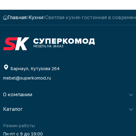
грамотн
сборщик
Главная
Кухни
Светлая кухня-гостинная в современ
Изготов
качеств
команды
ПОЗИТИ
МЕБЕЛЬ НА ЗАКАЗ
Официа
Ирина! 
поблаго
отзыв. 
Барнаул, Кутузова 264
с вами 
mebel@superkomod.ru
дом)) Н
удивлят
решения
О компании
компан
Каталог
Режим работы
Пн-пт с 9 до 19:00