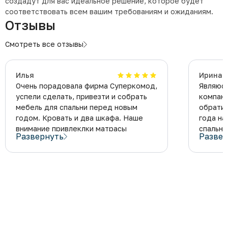
создадут для вас идеальное решение, которое будет
соответствовать всем вашим требованиям и ожиданиям.
Отзывы
Смотреть все отзывы
Илья
Ирина
Очень порадовала фирма Суперкомод,
Являюс
успели сделать, привезти и собрать
компани
мебель для спальни перед новым
обратил
годом. Кровать и два шкафа. Наше
года на
внимание привлеклки матрасы
спальню
Развернуть
Развер
собственного производства,
подрост
менеджеры фирмы Суперкомод
установ
подсказали, как правильно выбрать
нравитс
матрас нужной жесткости. В больших
специал
магазинах найти готовую кровать
преврат
с хорошим матрасом, это проблема.
жизнь!!
А здесь изготовили на заказ, еще
стороны
и большой срок гарантии. Спасибо!
плане к
материа