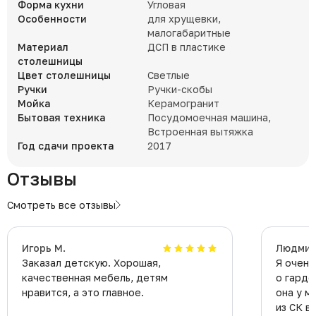
Форма кухни
Угловая
Особенности
для хрущевки,
малогабаритные
Материал
ДСП в пластике
столешницы
Цвет столешницы
Светлые
Ручки
Ручки-скобы
Мойка
Керамогранит
Бытовая техника
Посудомоечная машина,
Встроенная вытяжка
Год сдачи проекта
2017
Отзывы
Смотреть все отзывы
Игорь М.
Людми
Заказал детскую. Хорошая,
Я очень
качественная мебель, детям
о гарде
нравится, а это главное.
она у м
из СК в