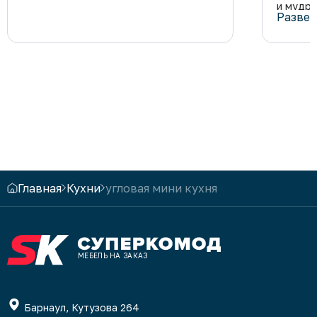
и мудро
Развер
Я даже 
что мн
Вы боль
дела!
Главная
Кухни
угловая мини кухня
МЕБЕЛЬ НА ЗАКАЗ
Барнаул, Кутузова 264