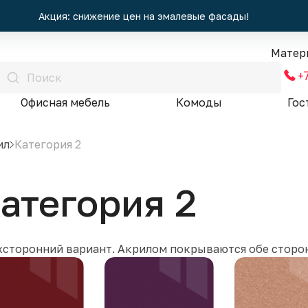
Акция: снижение цен на эмалевые фасады!
Матер
+
Офисная мебель
Комоды
Гос
ил
Категория 2
атегория 2
хсторонний вариант. Акрилом покрываются обе сторо