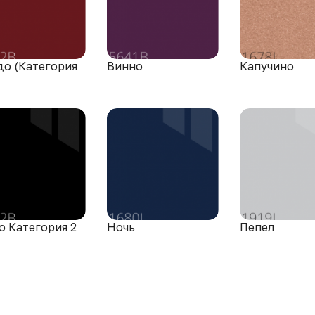
до (Категория
Винно
Капучино
о Категория 2
Ночь
Пепел