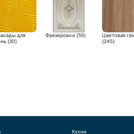
фасады для
Фрезеровки (59)
Цветовая га
нь (30)
(245)
и
Кухни