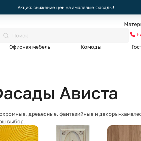
Акция: снижение цен на эмалевые фасады!
Матер
+
Офисная мебель
Комоды
Гос
асады Ависта
охромные, древесные, фантазийные и декоры-хамелеон
аш выбор.