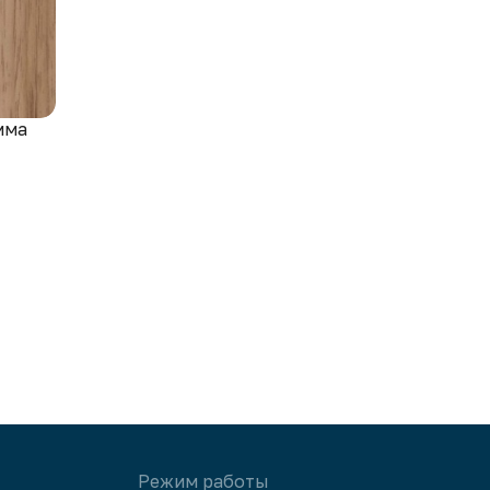
мма
Режим работы