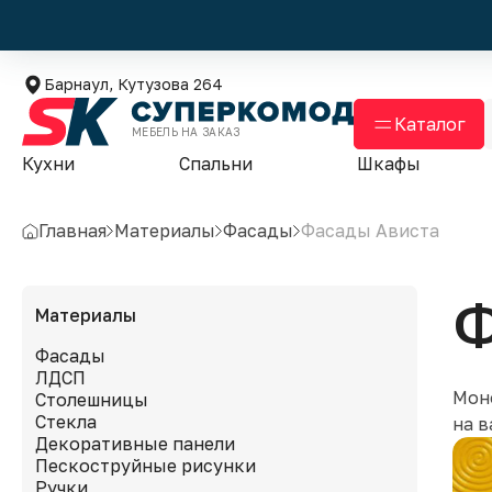
Барнаул, Кутузова 264
Каталог
МЕБЕЛЬ НА ЗАКАЗ
Кухни
Спальни
Шкафы
Главная
Материалы
Фасады
Фасады Ависта
Ф
Материалы
Фасады
ЛДСП
Мон
Столешницы
Стекла
на в
Декоративные панели
Пескоструйные рисунки
Ручки