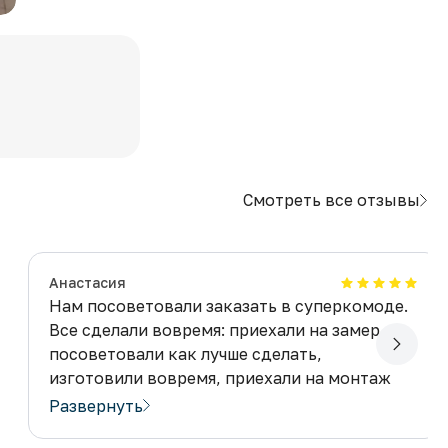
Смотреть все отзывы
Анастасия
Нам посоветовали заказать в суперкомоде.
Все сделали вовремя: приехали на замер,
посоветовали как лучше сделать,
изготовили вовремя, приехали на монтаж
вовремя, всё получилось просто
Развернуть
так как хотелось!Таких еще поискать!