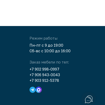
Просто молодцы! и на рекламу не нужно
тратиться, будет советовать каждый кому
ребята делали мебель своим знакомым
и друзьям!пятёрка с плюсом!Побольше
бы таких как ВЫ!
Режим работы
Пн-пт с 9 до 19:00
Сб-вс с 10:00 до 16:00
Заказ мебели по тел:
+7 902 998-0997
+7 906 943-0043
+7 903 912-5378