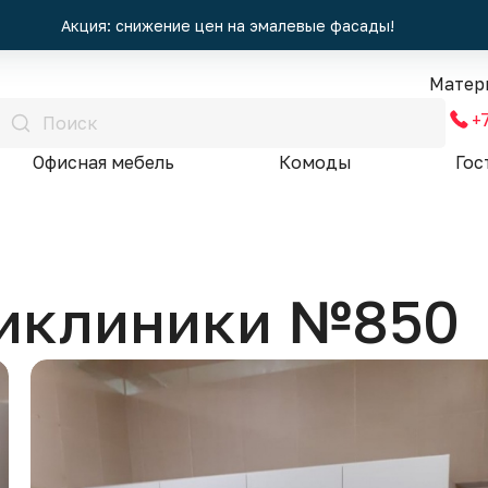
Акция: снижение цен на эмалевые фасады!
Матер
+
Офисная мебель
Комоды
Гос
иклиники №850