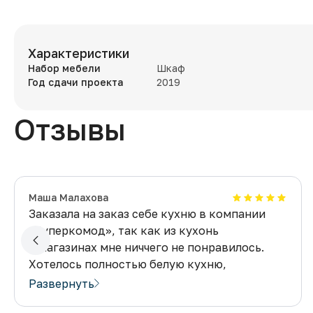
Характеристики
Набор мебели
Шкаф
Год сдачи проекта
2019
Отзывы
​Маша Малахова
Заказала на заказ себе кухню в компании
«Суперкомод», так как из кухонь
в магазинах мне ниччего не понравилось.
Хотелось полностью белую кухню,
со специальным расположением ящиков,
Развернуть
которое я взяла из интернета. Пообщалась