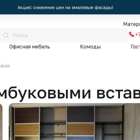
Акция: снижение цен на эмалевые фасады!
Матер
+
Офисная мебель
Комоды
Гос
ками
амбуковыми вста