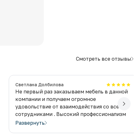
Смотреть все отзывы
​Светлана Долбилова
Не первый раз заказываем мебель в данной
компании и получаем огромное
удовольствие от взаимодействия со всеми
сотрудниками . Высокий профессионализм
и отношения к заказчикам на высшем
Развернуть
уровне. Все работы, начиная от момента
проекта, замера до монтажа выполненя