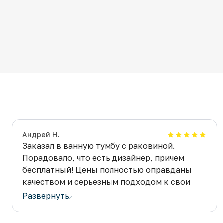
Андрей Н.
Заказал в ванную тумбу с раковиной.
Порадовало, что есть дизайнер, причем
бесплатный! Цены полностью оправданы
качеством и серьезным подходом к свои
клиентам. Сразу видно, что делают для
Развернуть
людей, а не абы как. Всем остался доволен,
рекомендую эту компанию.