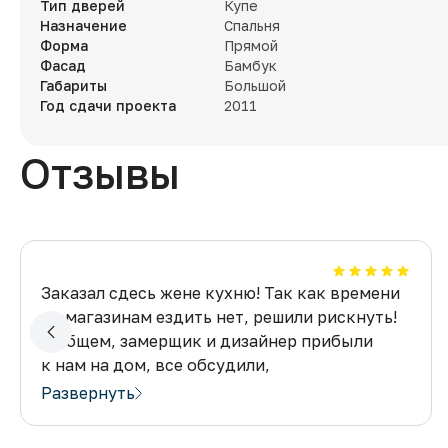
Тип дверей
Купе
Назначение
Спальня
Форма
Прямой
Фасад
Бамбук
Габариты
Большой
Год сдачи проекта
2011
Отзывы
Заказал сдесь жене кухню! Так как времени
по магазинам ездить нет, решили рискнуть!
В общем, замерщик и дизайнер прибыли
к нам на дом, все обсудили,
все понравилось! Изготовили все так,
Развернуть
как хотелось! Без дополнительных хлопот
и проблем! Планируем обустроить спальню!