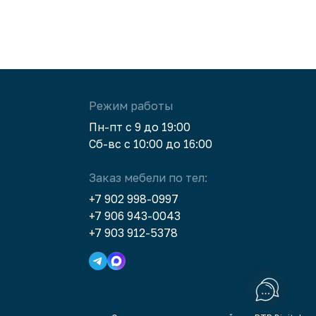
на 100% качественно. Учитываются все
пожелания. Огромное спасибо за Ваше
человеческое (чего сегодня многим
не хватает) отношение. Удачи Вам
и процветания. Миллион благодарных
клиентов!!! Следующий заказ — снова у Вас!
Режим работы
Официальный ответ:
Светлана, добрый
Пн-пт с 9 до 19:00
день! Благодарим за ваш отзыв и оценку
Сб-вс с 10:00 до 16:00
профессионализма компании. Мы счастливы
получить такие приятные слова. Будем и
Заказ мебели по тел:
дальше держать высокую планку качества
+7 902 998-0997
сервиса. С удовольствием подберем для вас
+7 906 943-0043
индивидуальное предложение снова. С
+7 903 912-5378
уважением, мебельная компания
«Суперкомод».