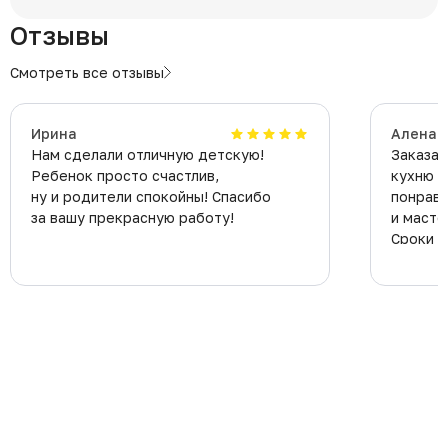
Отзывы
Смотреть все отзывы
Ирина
Алена
Нам сделали отличную детскую!
Заказал
Ребенок просто счастлив,
кухню в
ну и родители спокойны! Спасибо
понрави
за вашу прекрасную работу!
и масте
Сроки и
все соб