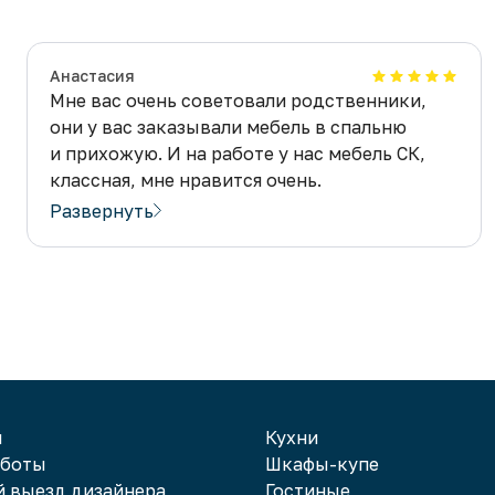
Анастасия
Мне вас очень советовали родственники,
они у вас заказывали мебель в спальню
и прихожую. И на работе у нас мебель СК,
классная, мне нравится очень.
Выбираю у вас кухню сейчас и хочу сказать,
Развернуть
что жду от вас диванов! Мягкой мебели
от суперкомода и правда, очень не хватает
и
Кухни
аботы
Шкафы-купе
 выезд дизайнера
Гостиные