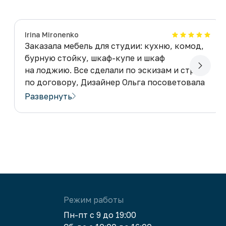
​Irina Mironenko
Заказала мебель для студии: кухню, комод,
бурную стойку, шкаф-купе и шкаф
на лоджию. Все сделали по эскизам и строго
по договору, Дизайнер Ольга посоветовала
как лучше сделать и стойко терпела пока
Развернуть
я определялась с материалами и фурнитурой.
Замерщик Александр четко нарисовал
и замерил мои не очень ясные мысли по виду
и объему мебели. А мастера Алексей
и Александр высококлассные специалисты
и просто умнички. Спасибо всему
коллективу.
Режим работы
Официальный ответ:
Добрый день, Ирина!
Спасибо за ваш отзыв. Нашей команде очень
Пн-пт с 9 до 19:00
приятно получать такие теплые слова