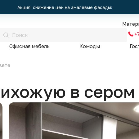
Акция: снижение цен на эмалевые фасады!
Матер
+
Офисная мебель
Комоды
Гос
вете
рихожую в сером