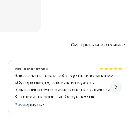
Смотреть все отзывы
​Маша Малахова
Заказала на заказ себе кухню в компании
«Суперкомод», так как из кухонь
в магазинах мне ниччего не понравилось.
Хотелось полностью белую кухню,
со специальным расположением ящиков,
Развернуть
которое я взяла из интернета. Пообщалась
с менеджером Константином, и объяснила,
что же именно мне нужно, показала видео