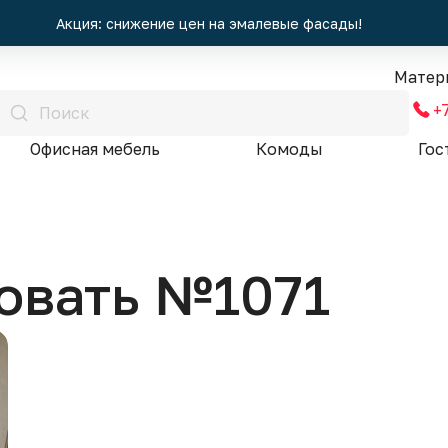
Акция: снижение цен на эмалевые фасады!
Матер
+
Офисная мебель
Комоды
Гос
овать №1071