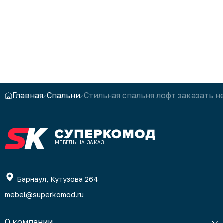
очень красиво и стильно: -) Спасибо
советов
за шкаф
делали 
и друзь
Побольш
Главная
Спальни
Стильная спальня лофт заказать 
МЕБЕЛЬ НА ЗАКАЗ
Барнаул, Кутузова 264
mebel@superkomod.ru
О компании