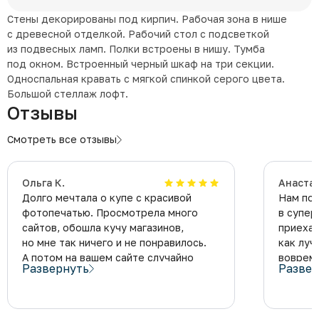
Стены декорированы под кирпич. Рабочая зона в нише
с древесной отделкой. Рабочий стол с подсветкой
из подвесных ламп. Полки встроены в нишу. Тумба
под окном. Встроенный черный шкаф на три секции.
Односпальная кравать с мягкой спинкой серого цвета.
Большой стеллаж лофт.
Отзывы
Смотреть все отзывы
Ольга К.
Анаста
Долго мечтала о купе с красивой
Нам пос
фотопечатью. Просмотрела много
в супер
сайтов, обошла кучу магазинов,
приехал
но мне так ничего и не понравилось.
как луч
А потом на вашем сайте случайно
вовремя
Развернуть
Развер
увидела картинку, которая запала
вовремя
в душу. Теперь у меня не шкаф,
так как
а настоящая акварельная картина!
Просто 
Друзья пришли в гости — восторг,
не нужн