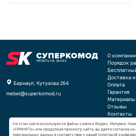
!!!! Рекомендуют лучшее !!!!! Самое главное
гибкие в ценовом сигменте ! Захотела
мебель по дороже - пожалуйста « дорогой
материал « , подумала удешевить проект
мебели - предложили материал - схожий с
понравившимся « дорогим « , но подешевле
!!!!!! Замерщик Андрей - лучший !!!!! Бригада
О компани
установщиков - супер ! Делают все
МЕБЕЛЬ НА ЗАКАЗ
Порядок р
чистенько - что немаловажно !!!!!!! Бухгалтера
Бесплатный
- все решают дистанционно !!!!! Отличная
Доставка и
компания !!! Рекомендую 100 %
Барнаул, Кутузова 264
Оплата
Гарантия
mebel@superkomod.ru
Материалы
Отзывы
Контакты
На этом сайте используются файлы cookie и Яндекс. Метрика. На
«ПРИНЯТЬ» или продолжая просмотр сайта, вы даете согласие на
персональных данных в соответствии с нашей
политикой конфиде