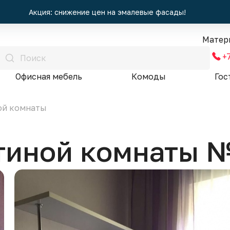
Акция: снижение цен на эмалевые фасады!
Матер
+
Офисная мебель
Комоды
Гос
ой комнаты
стиной комнаты 