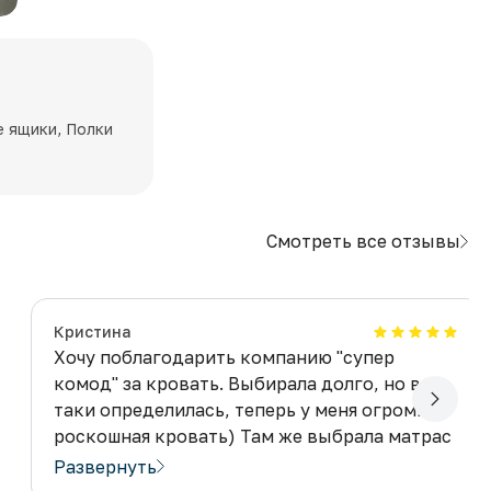
е ящики, Полки
Смотреть все отзывы
Кристина
Хочу поблагодарить компанию "супер
комод" за кровать. Выбирала долго, но все
таки определилась, теперь у меня огромная
роскошная кровать) Там же выбрала матрас
по размеру, очень удобный. Теперь еще
Развернуть
сильнее не хочу вставать с постели. Советую