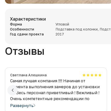
Характеристики
Форма
Угловой
Особенности
Подставка под колонки, Подст
Год сдачи проекта
2017
Отзывы
Светлана Алешкина
Самая лучшая компания !!!! Начиная от
момента выполнения замеров до установки
!!!!! Весь персонал приветливый ! Вежливый !
Очень компетентные рекомендации по
мебели !!!! Если Я что то не допонимала очень
Развернуть
доходчиво и очень грамотно все объясняют