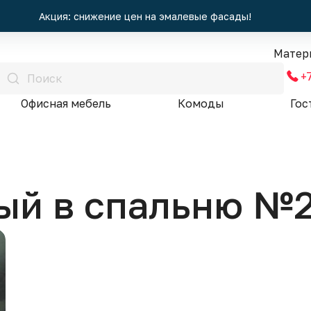
Акция: снижение цен на эмалевые фасады!
Матер
+
Офисная мебель
Комоды
Гос
ый в спальню №