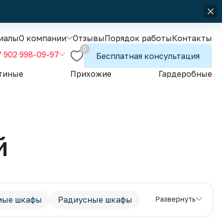
иалы
О компании
Отзывы
Порядок работы
Контакты
0
7 902 998-09-97
Бесплатная консультация
тиные
Прихожие
Гардеробные
й
мые шкафы
Радиусные шкафы
Развернуть
ий стиль