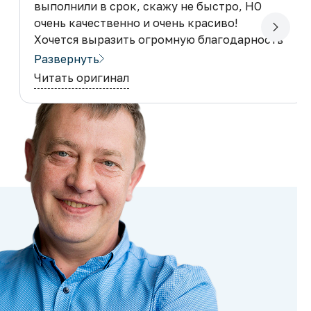
выполнили в срок, скажу не быстро, НО
очень качественно и очень красиво!
Хочется выразить огромную благодарность
всем причастным лицам в изготовлении не
Развернуть
побоюсь этого слова Шедевра!
Читать оригинал
Спасибо!
Рекомендую данного производителя
мебели! Теперь за мебелью только сюда)