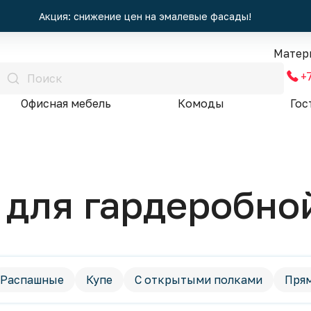
Акция: снижение цен на эмалевые фасады!
Матер
+
Офисная мебель
Комоды
Гос
 для гардеробно
Распашные
Купе
С открытыми полками
Пря
Угловые шкафы
Современный стиль
Классическ