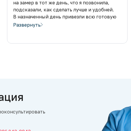
на замер в тот же день, что я позвонила,
подсказали, как сделать лучше и удобней.
В назначенный день привезли всю готовую
мебель и сразу установили. Притом,
Развернуть
что я заказывала кухню, угловой шкаф
в комнату и двухстворчатый шкаф
(
все
встроенное)!!!Всем советую заказывать
именно в Суперкомоде. Цена доступная!!!
Молодцы, спасибо!!Все остались довольны!
ация
роконсультировать