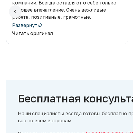
компании. Всегда оставляют о себе только
хорошее впечатление. Очень вежливые
ребята, позитивные, грамотные.
Клиентоориентированность на высшем
Развернуть
уровне. Все сроки соблюдают) Все очень
Читать оригинал
качественно, а цена не кусается, что не
может не радовать.
Бесплатная консульт
Наши специалисты всегда готовы бесплатно п
вас по всем вопросам