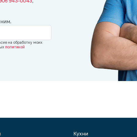
 906 943-0043
,
оним.
асие на обработку моих
ных
политикой
и
Кухни