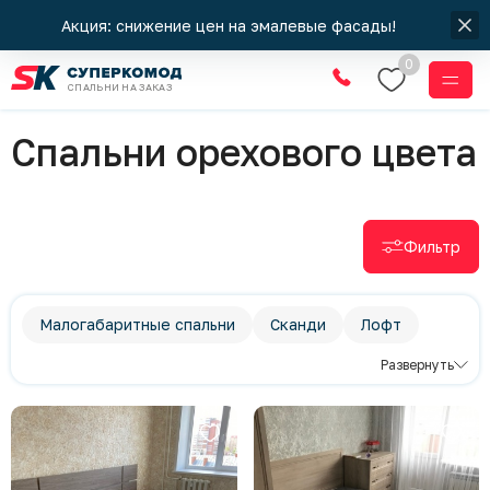
Акция: снижение цен на эмалевые фасады!
0
СПАЛЬНИ НА ЗАКАЗ
Спальни
Спальни орехового цвета
Фильтр
Малогабаритные спальни
Сканди
Лофт
Классический стиль
Развернуть