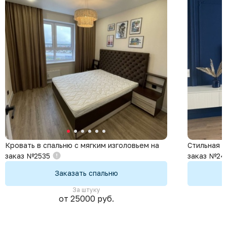
Кровать в спальню с мягким изголовьем на
Стильная с
заказ №2535
заказ №24
Заказать спальню
За штуку
от 25000 руб.