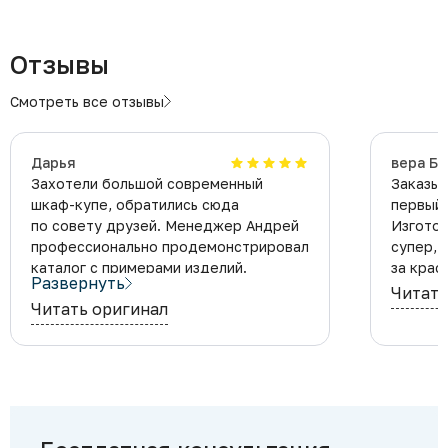
Отзывы
Смотреть все отзывы
Дарья
вера Б.
Захотели большой современный
Заказыв
шкаф-купе, обратились сюда
первый 
по совету друзей. Менеджер Андрей
Изготов
профессионально продемонстрировал
супер, 
каталог с примерами изделий.
за крас
Развернуть
Обговорив детали, к нам приехал
Читать
Читать оригинал
замерщик и после согласования
дизайн-проекта оформили договор.
Приятно впечатлил большой выбор
образцов рисунков. Мебель
доставили точно как договорились,
25 марта. Сборка и установка
производилась аккуратно