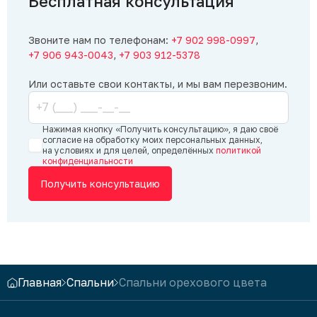
Бесплатная консультация
и профессионально, по ходу работ
мне рассказали об уходе
за материалом и как сохранить
Звоните нам по телефонам:
+7 902 998-0997
,
долговечность. После монтажа
+7 906 943-0043
,
+7 903 912-5378
произвели окончательный расчет.
Мы с семьей остались довольны.
Или оставьте свои контакты, и мы вам перезвоним.
Официальный ответ:
Здравствуйте,
Дарья! Благодарим за подробный
Нажимая кнопку «Получить консультацию», я даю своё
отзыв. Рады, что заказчики нас
согласие на обработку моих персональных данных,
на условиях и для целей, определённых
политикой
рекомендуют, это очень приятно. Мы
конфиденциальности
стараемся качественно выполнять
Получить консультацию
работу и помогать продлить жизнь
мебели, давая необходимые
рекомендации. Постараемся и в
дальнейшем радовать вас лучшими
мебельными предложениями! С
уважением, мебельная компания
«Суперкомод».
Главная
Спальни
Спальни орехового цвета