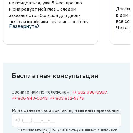
не придраться, уже 5 мес. прошло
Делали 
и она радует мой глаз… следом
в дом. 
заказала стол большой для двоих
все соо
деток и шкафчики для книг… сегодня
Развернуть
Читать
рекоме
приехали устанавливать и один
шкафчик немного не вошел,а
на навесных место газ лифтов петли
сделали… ну в общем я позвонила
в офис пока мне все устанавливали
и они без проблем все три шкафа
увезли на переделку. я считаю
что ничего страшного не случилось
Бесплатная консультация
просто придется подождать
дня три плюсом. а на вид все было
шикарно.. стол стоит и ждет свое
Звоните нам по телефонам:
+7 902 998-0997
,
дополнение. я довольна и всю мебель
+7 906 943-0043
,
+7 903 912-5378
буду у них заказывать.
Или оставьте свои контакты, и мы вам перезвоним.
Нажимая кнопку «Получить консультацию», я даю своё