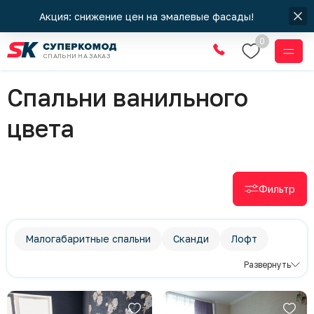
Акция: снижение цен на эмалевые фасады!
0
СПАЛЬНИ НА ЗАКАЗ
Спальни
Спальни ванильного
цвета
Фильтр
Малогабаритные спальни
Сканди
Лофт
Классический стиль
Развернуть