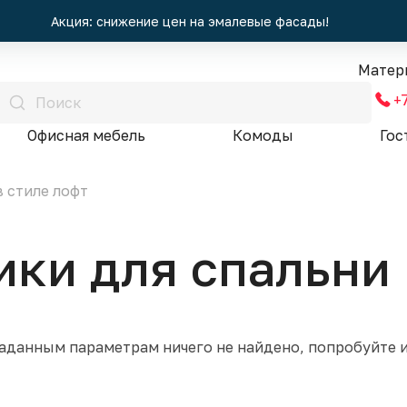
Акция: снижение цен на эмалевые фасады!
Матер
+
Офисная мебель
Комоды
Гос
в стиле лофт
ики для спальни 
заданным параметрам ничего не найдено, попробуйте 