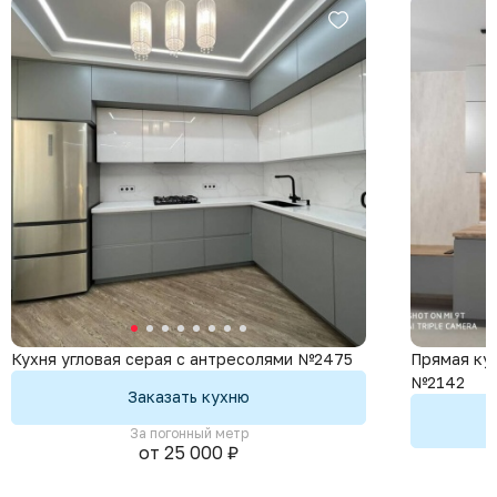
Кухня угловая серая с антресолями №2475
Прямая кух
№2142
Заказать кухню
За погонный метр
от 25 000 ₽