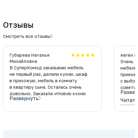
Отзывы
Смотреть все отзывы
Губарева Наталья
евген п
Михайловна
Очень х
В СуперКомод заказываю мебель
мебель 
не первый раз, делали кухню, шкаф
приезжа
в прихожую, мебель в комнату
с выбор
в квартиру сына. Осталась очень
советую
Развер
довольно. Заказала угловую кухню
Развернуть
Читать
себе. Вчера привезли и установили.
Официа
Изготовили в срок. Качество
Спасибо
отличное, специалисты все супер
понрави
в прямом смысле. Большое спасибо
максима
за работу. Советую всем эту фирму.
сложную
подход