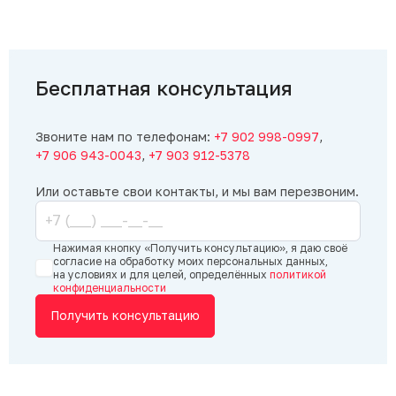
Официа
здравст
отзыв. 
высокую
Ждем ва
Бесплатная консультация
мебельн
Звоните нам по телефонам:
+7 902 998-0997
,
+7 906 943-0043
,
+7 903 912-5378
Или оставьте свои контакты, и мы вам перезвоним.
Нажимая кнопку «Получить консультацию», я даю своё
согласие на обработку моих персональных данных,
на условиях и для целей, определённых
политикой
конфиденциальности
Получить консультацию