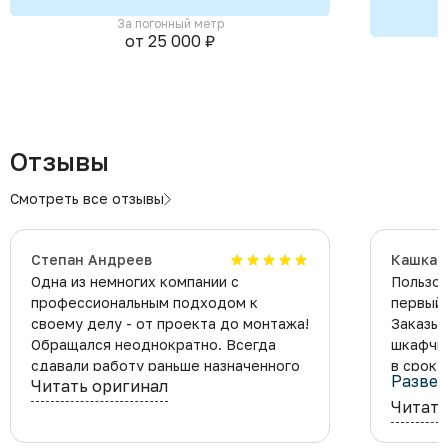
За погонный метр
от 25 000 ₽
Отзывы
Смотреть все отзывы
Степан Андреев
Кашкар
Одна из немногих компании с
Пользов
профессиональным подходом к
первый 
своему делу - от проекта до монтажа!
Заказыв
Обращался неоднократно. Всегда
шкафчик
сдавали работу раньше назначенного
в срок.
Развер
Читать оригинал
срока. Качество достойное!
достойн
Читать
Рекомендую!
и чисто