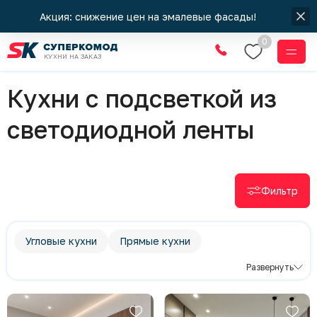
Акция: снижение цен на эмалевые фасады!
0
КУХНИ НА ЗАКАЗ
Кухни
Кухни с подсветкой из
светодиодной ленты
Фильтр
Угловые кухни
Прямые кухни
П-образные кухни
Современный стиль
Развернуть
Хай-Тек
Минимализм
Классический стиль
Темные кухни
Яркие кухни