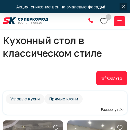
Акция: снижение цен на эмалевые фасады!
0
КУХНИ НА ЗАКАЗ
Кухни
Кухонный стол в
классическом стиле
Фильтр
Угловые кухни
Прямые кухни
П-образные кухни
Современный стиль
Развернуть
Хай-Тек
Минимализм
Классический стиль
Темные кухни
Яркие кухни