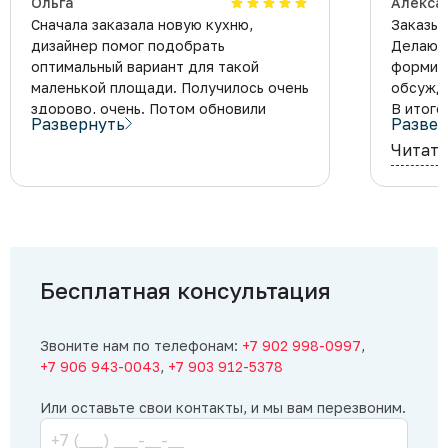
Ольга
​Алекс
Сначала заказала новую кухню,
Заказыв
дизайнер помог подобрать
Делают 
оптимальный вариант для такой
формир
маленькой площади. Получилось очень
обсужда
здорово, очень. Потом обновили
В итоге
Развернуть
Развер
и спальню. А теперь ждем ребенка
что хот
Читать
и заказали необычную детскую.
Всегда
Спасибо за отличное качество
изготов
и доступные цены!
на высо
до милл
материа
Совреме
приемл
Бесплатная консультация
компани
Официа
Звоните нам по телефонам:
+7 902 998-0997
,
Алексан
+7 906 943-0043
,
+7 903 912-5378
оценку 
всё пон
Или оставьте свои контакты, и мы вам перезвоним.
старае
для наи