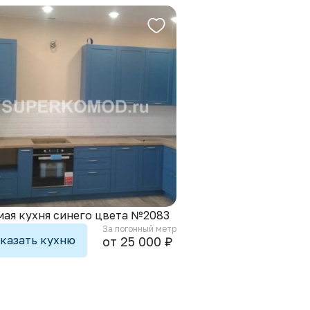
Кухни для хрущевки
Маленькие кухни
мая кухня синего цвета №2083
За погонный метр
казать кухню
от 25 000 ₽