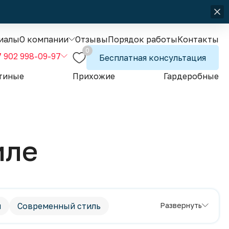
иалы
О компании
Отзывы
Порядок работы
Контакты
0
7 902 998-09-97
Бесплатная консультация
тиные
Прихожие
Гардеробные
иле
и
Современный стиль
Развернуть
емные кухни
Яркие кухни