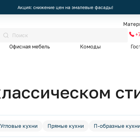
Акция: снижение цен на эмалевые фасады!
Матер
+
Офисная мебель
Комоды
Гос
классическом ст
Угловые кухни
Прямые кухни
П-образные кухн
Хай-Тек
Минимализм
Классический стиль
Т