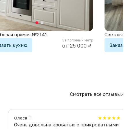
 белая прямая №2141
Светлая к
За погонный метр
азать кухню
Заказат
от 25 000 ₽
Смотреть все отзывы
Олеся Т.
Очень довольна кроватью с прикроватными