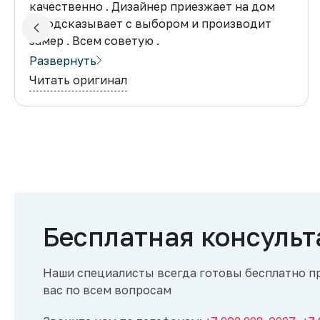
качественно . Дизайнер приезжает на дом
и подсказывает с выбором и производит
замер . Всем советую .
Развернуть
Официальный ответ:
Добрый день! Спасибо
Читать оригинал
за отзыв. Рады, что вам понравились наши
услуги. Стараемся максимально облегчить
такую сложную задачу, как выбор
подходящей мебели. Будем рады
поработать с вами снова. С уважением,
мебельная компания «Суперкомод».
Бесплатная консульт
Наши специалисты всегда готовы бесплатно п
вас по всем вопросам