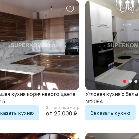
шая кухня коричневого цвета
Угловая кухня с бел
15
№2094
За погонный метр
казать кухню
Заказать кухню
от 25 000 ₽