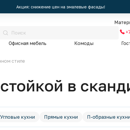
Акция: снижение цен на эмалевые фасады!
Матер
+
Офисная мебель
Комоды
Гос
нном стиле
 стойкой в скан
Угловые кухни
Прямые кухни
П-образные кухн
Хай-Тек
Минимализм
Классический стиль
Т