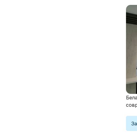
Бела
сов
За