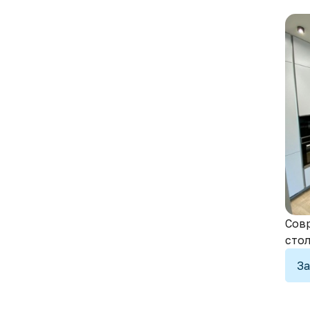
Совр
сто
За