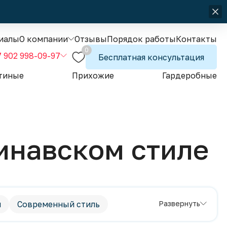
иалы
О компании
Отзывы
Порядок работы
Контакты
0
7 902 998-09-97
Бесплатная консультация
тиные
Прихожие
Гардеробные
динавском стиле
и
Современный стиль
Развернуть
емные кухни
Яркие кухни