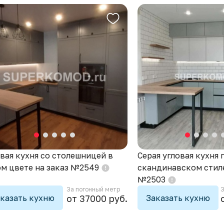
Кухни для хрущевки
Маленькие кухни
вая кухня со столешницей в
Серая угловая кухня 
м цвете на заказ №2549
скандинавском стиле
№2503
За погонный метр
З
казать кухню
Заказать кухню
от 37000 руб.