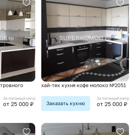
стровного
хай-тек кухня кофе молоко №2051
За погонный метр
За погонный метр
Заказать кухню
от 25 000 ₽
от 25 000 ₽