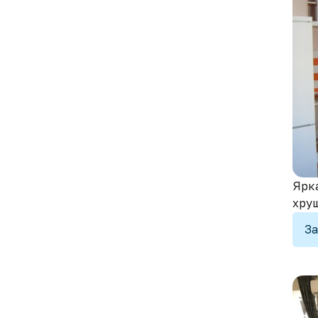
Ярка
хру
За