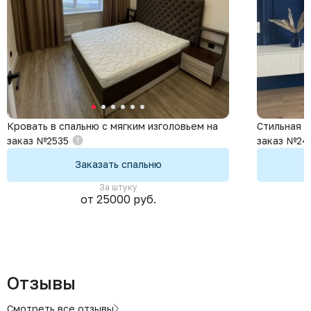
Кровать в спальню с мягким изголовьем на
Стильная с
заказ №2535
заказ №24
Заказать спальню
За штуку
от 25000 руб.
Отзывы
Смотреть все отзывы