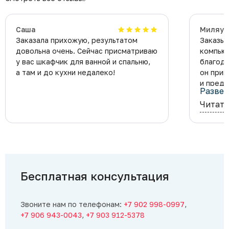
Саша
Миляуш
Заказала прихожую, результатом
Заказыв
довольна очень. Сейчас присматриваю
компьют
у вас шкафчик для ванной и спальню,
благод
а там и до кухни недалеко!
он прин
и предл
Развер
Обсудил
Читать
изготов
не очен
привезл
туда, к
его пос
возле н
Ящики 
Бесплатная консультация
Сделали
срока. 
все оче
Звоните нам по телефонам:
+7 902 998-0997
,
+7 906 943-0043
,
+7 903 912-5378
Официа