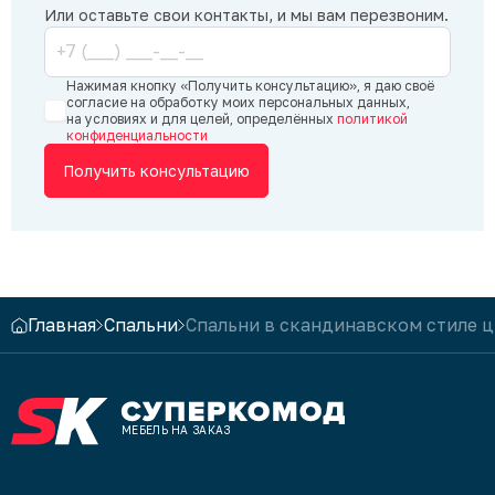
Миляуша
Или оставьте свои контакты, и мы вам перезвоним.
Рады, ч
результ
Сергею 
Нажимая кнопку «Получить консультацию», я даю своё
рады д
согласие на обработку моих персональных данных,
на условиях и для целей, определённых
политикой
С уваже
конфиденциальности
«Супер
Получить консультацию
Главная
Спальни
Спальни в скандинавском стиле ц
МЕБЕЛЬ НА ЗАКАЗ