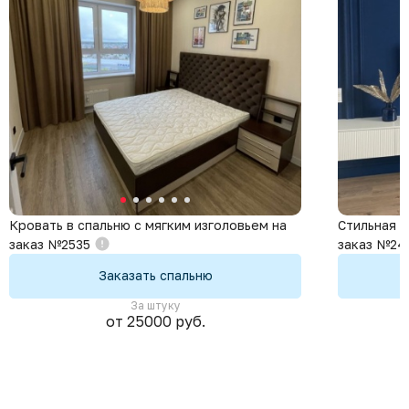
Кровать в спальню с мягким изголовьем на
Стильная с
заказ №2535
заказ №24
Заказать спальню
За штуку
от 25000 руб.