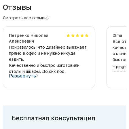
Отзывы
Смотреть все отзывы
Петренко Николай
Dima
Алексеевич
Все отл
Понравилось, что дизайнер выезжает
качеств
прямо в офис и не нужно никуда
отлично
ездить.
быстро.
Качественно и быстро изготовили
Читать
столы и шкафы. До сих пор,
Развернуть
уже спустя год, нет никаких
нареканий. Все дверцы и шкафчики
открываются как новые.
Сегодня заказал домой кухню,
вот жена обрадуется, но это пока
секрет.
Бесплатная консультация