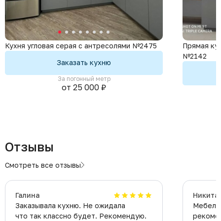
Кухня угловая серая с антресолями №2475
Прямая кух
№2142
Заказать кухню
За погонный метр
от 25 000 ₽
Отзывы
Смотреть все отзывы
Галина
Никита
Заказывала кухню. Не ожидала
Мебель 
что так классно будет. Рекомендую.
рекомен