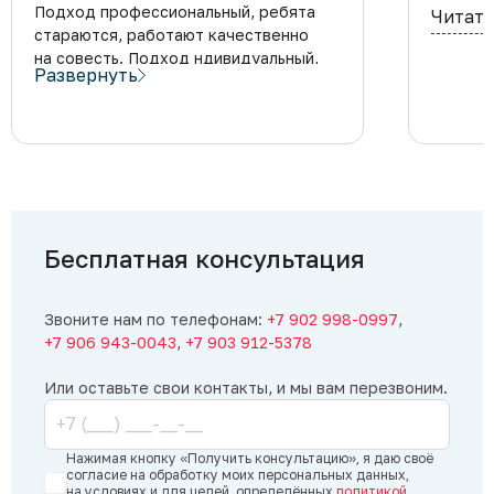
Подход профессиональный, ребята
Читать
стараются, работают качественно
на совесть. Подход ндивидуальный,
Развернуть
огромный выбор материалов и фактур
на любой самый креативный вкус.
Бесплатная консультация
Звоните нам по телефонам:
+7 902 998-0997
,
+7 906 943-0043
,
+7 903 912-5378
Или оставьте свои контакты, и мы вам перезвоним.
Нажимая кнопку «Получить консультацию», я даю своё
согласие на обработку моих персональных данных,
на условиях и для целей, определённых
политикой